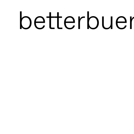
bet
terbue