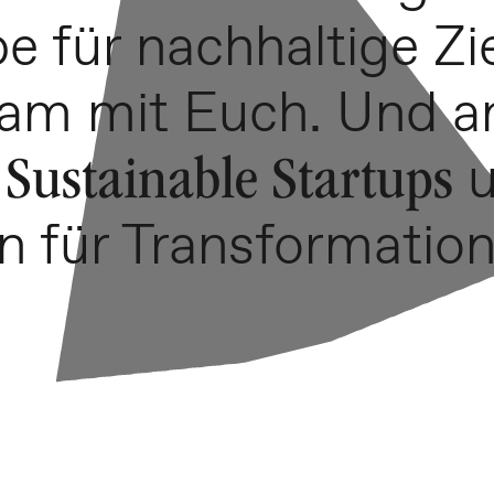
 für nachhaltige Zie
m mit Euch. Und am
u
 Sustainable Startups
n für Transformation