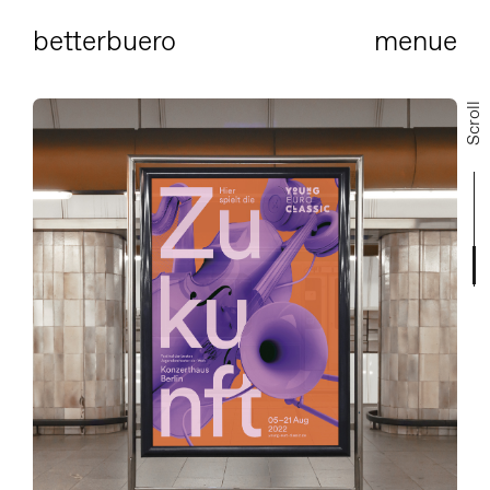
bet
terbuero
menue
Scroll