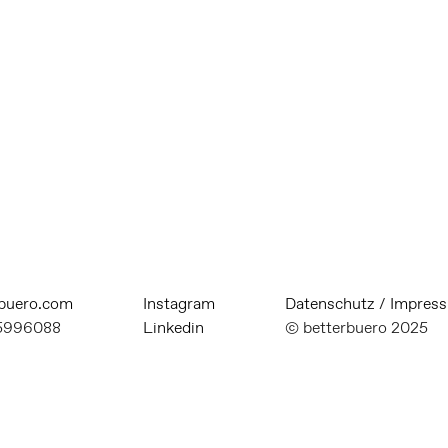
rbuero.com
Instagram
Datenschutz
/
Impres
95996088
Linkedin
© betterbuero 2025