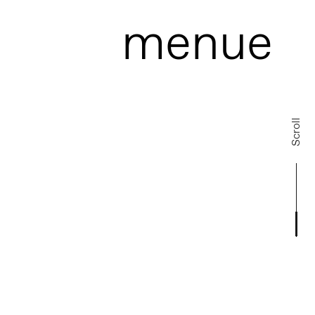
menue
Scroll