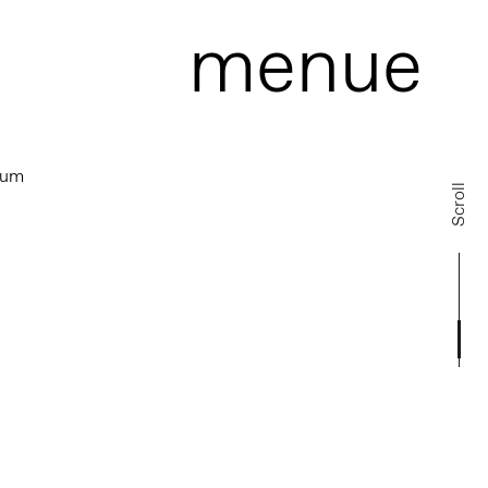
menue
sum
Scroll