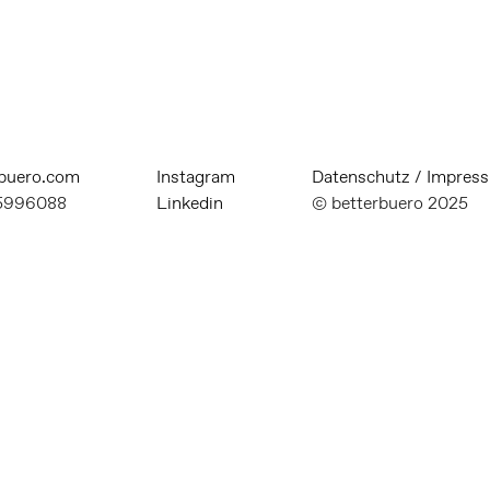
rbuero.com
Instagram
Datenschutz
/
Impres
95996088
Linkedin
© betterbuero 2025