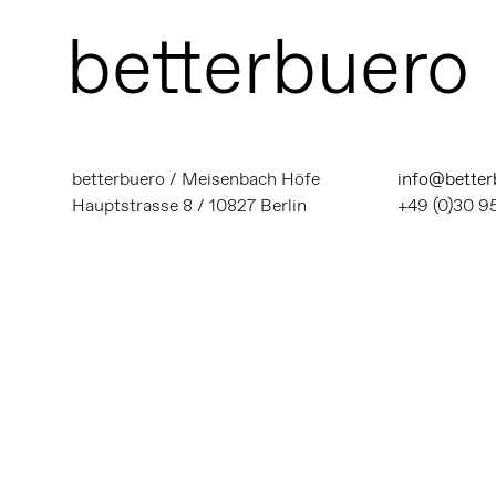
bet
terbuero
betterbuero / Meisenbach Höfe
info@bette
Hauptstrasse 8 / 10827 Berlin
+49 (0)30 